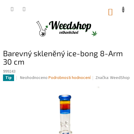
Přejít
na
NÁKUP
obsah
KOŠÍK
Barevný skleněný ice-bong 8-Arm
30 cm
999243
Průměrné
Neohodnoceno
Podrobnosti hodnocení
Značka:
WeedShop
Tip
hodnocení
produktu
je
0,0
z
5
hvězdiček.