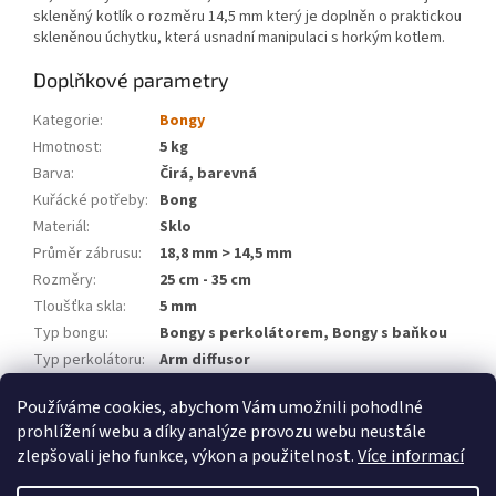
skleněný kotlík o rozměru 14,5 mm který je doplněn o praktickou
skleněnou úchytku, která usnadní manipulaci s horkým kotlem.
Doplňkové parametry
Kategorie
:
Bongy
Hmotnost
:
5 kg
Barva
:
Čirá, barevná
Kuřácké potřeby
:
Bong
Materiál
:
Sklo
Průměr zábrusu
:
18,8 mm > 14,5 mm
Rozměry
:
25 cm - 35 cm
Tloušťka skla
:
5 mm
Typ bongu
:
Bongy s perkolátorem, Bongy s baňkou
Typ perkolátoru
:
Arm diffusor
Značka
:
WeedShop
Používáme cookies, abychom Vám umožnili pohodlné
prohlížení webu a díky analýze provozu webu neustále
Z
zlepšovali jeho funkce, výkon a použitelnost.
Více informací
á
Vytvořil Shoptet