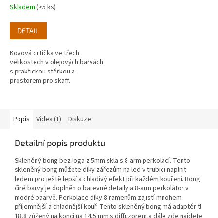
Skladem
(>5 ks)
DETAIL
Kovová drtička ve třech
velikostech v olejových barvách
s praktickou stěrkou a
prostorem pro skaff.
Popis
Videa (1)
Diskuze
Detailní popis produktu
Skleněný bong bez loga z 5mm skla s 8-arm perkolací. Tento
skleněný bong můžete díky zářezům na led v trubici naplnit
ledem pro ještě lepší a chladivý efekt při každém kouření. Bong
čiré barvy je doplněn o barevné detaily a 8-arm perkolátor v
modré baarvě. Perkolace díky 8-ramenům zajistí mnohem
příjemnější a chladnější kouř. Tento skleněný bong má adaptér tl.
18,8 zúžený na konci na 14,5 mm s diffuzorem a dále zde najdete