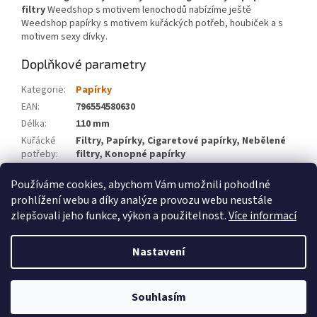
filtry
Weedshop s motivem lenochodů nabízíme ještě
Weedshop papírky s motivem kuřáckých potřeb, houbiček a s
motivem sexy dívky.
Doplňkové parametry
Kategorie
:
Papírky
EAN
:
796554580630
Délka
:
110 mm
Kuřácké
Filtry, Papírky, Cigaretové papírky, Nebělené
potřeby
:
filtry, Konopné papírky
Značka
:
WeedShop
Používáme cookies, abychom Vám umožnili pohodlné
prohlížení webu a díky analýze provozu webu neustále
Z
zlepšovali jeho funkce, výkon a použitelnost.
Více informací
á
Vytvořil Shoptet
p
Nastavení
a
t
Copyright 2026
Velkoobchod weedshop.cz
. Všechna práva
í
Souhlasím
vyhrazena.