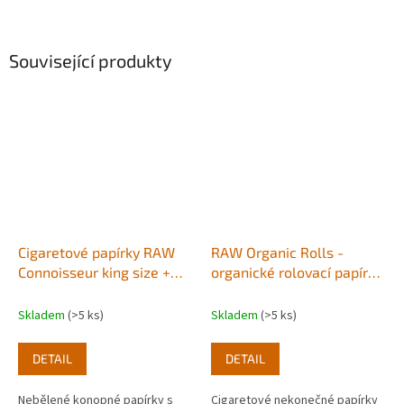
Související produkty
Cigaretové papírky RAW
RAW Organic Rolls -
Connoisseur king size +
organické rolovací papírky
filtry
5m
Skladem
(>5 ks)
Skladem
(>5 ks)
DETAIL
DETAIL
Nebělené konopné papírky s
Cigaretové nekonečné papírky