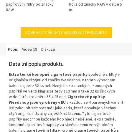
papírovými filtry od značky
Rolls od značky RAW v délce 5
RAW.
m.
ZOBRAZIT VŠECHNY SOUVISEJÍCÍ PRODUKTY
Popis
Videa (3)
Diskuze
Detailní popis produktu
Extra tenké konopné cigaretové papírky
společně s filtry v
originálním dizajnu od značky Weedshop. V tomto výhodném
balení najdete 32 ks nebělených extra tenkých, konopných
papírků ve verzi king size tedy 110 mm a také 32 ks širokých
wide filtrů o rozměru 55 x 25 mm.
Cigaretové papírky
Weedshop jsou vyrobeny v EU
a každou ze 4 barevných variant
lze zakoupit samostatně i jako sadu, která obsahuje všechny
čtyři originální dizajny za ještě nižší cenu. Tyto cigaretové
papírky nadchnou každého kdo hledá nebělené, extra tenké,
konopné cigaretové papírky za skvělou cenu ve výhodném
balení s
cigaretovými filtry
. Kromě
cigaretových papírků s