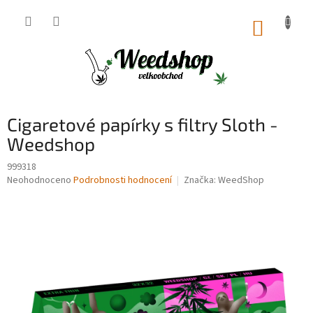
Přejít
na
NÁKUP
obsah
KOŠÍK
Cigaretové papírky s filtry Sloth -
Weedshop
999318
Průměrné
Neohodnoceno
Podrobnosti hodnocení
Značka:
WeedShop
hodnocení
produktu
je
0,0
z
5
hvězdiček.