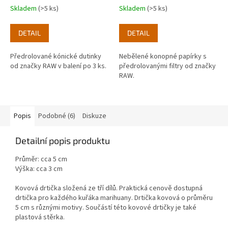
Skladem
(>5 ks)
Skladem
(>5 ks)
DETAIL
DETAIL
Předrolované kónické dutinky
Nebělené konopné papírky s
od značky RAW v balení po 3 ks.
předrolovanými filtry od značky
RAW.
Popis
Podobné (6)
Diskuze
Detailní popis produktu
Průměr: cca 5 cm
Výška: cca 3 cm
Kovová drtička složená ze tří dílů. Praktická cenově dostupná
drtička pro každého kuřáka marihuany. Drtička kovová o průměru
5 cm s různými motivy. Součástí této kovové drtičky je také
plastová stěrka.