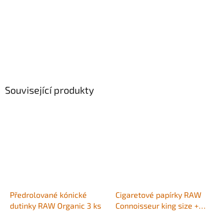
Související produkty
Předrolované kónické
Cigaretové papírky RAW
dutinky RAW Organic 3 ks
Connoisseur king size +
předrolované filtry