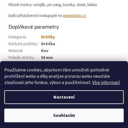
Různé motivy: smajlík, yin yang, kostky, dolar, lebka
Další příslušenství nakupujte na
weedshop.cz
Doplňkové parametry
Kategorie
:
Drtičky
Kuřácké potřeby
:
Drtička
Materiál
:
Kov
Průměr drtičky
:
50 mm
Značka
:
WeedShop
Používáme cookies, abychom Vám umožnili pohodlné
prohlížení webu a díky analýze provozu webu neustále
Z
zlepšovali jeho funkce, výkon a použitelnost.
Více informací
á
Vytvořil Shoptet
p
Nastavení
a
t
Copyright 2026
Velkoobchod weedshop.cz
. Všechna práva
í
Souhlasím
vyhrazena.