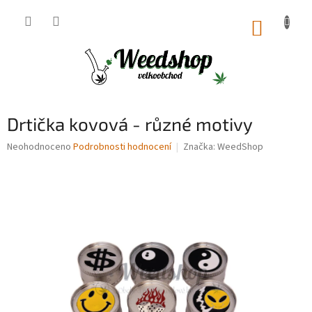
Přejít
na
NÁKUP
obsah
KOŠÍK
Drtička kovová - různé motivy
Průměrné
Neohodnoceno
Podrobnosti hodnocení
Značka:
WeedShop
hodnocení
produktu
je
0,0
z
5
hvězdiček.