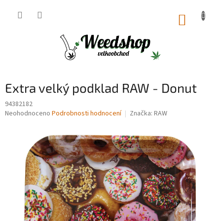
Přejít
na
NÁKUP
obsah
KOŠÍK
Extra velký podklad RAW - Donut
94382182
Průměrné
Neohodnoceno
Podrobnosti hodnocení
Značka:
RAW
hodnocení
produktu
je
0,0
z
5
hvězdiček.