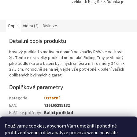
velikosti King Size. Dutinka je
vyrobena z extra tenkého
papíru a je dostupná ve velkém
balení...
Popis
Videa (2)
Diskuze
Detailní popis produktu
Kovový podklad s motivem donutů od značky RAW ve velikosti
XL. Tento extra velký podklad nebo také Rolling Tray je vhodný
jako podložka pro balení bylinných směsí a má rozměry
34 cm x
27.5 cm. Pohodlně se na něj vejde vše potřebné k balení vašich
oblíbených bylinných cigaret.
Doplňkové parametry
Kategorie
:
Ostatní
EAN
:
716165285182
Kuřácké potřeby
:
Balící podklad
Značka
:
RAW
Používáme cookies, abychom Vám umožnili pohodlné
prohlížení webu a díky analýze provozu webu neustále