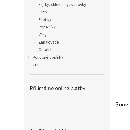
n
Fajfky, skleněnky, šlukovky
e
Filtry
l
Papírky
Popelníky
Váhy
Zapalovače
Ostatní
Konopné doplňky
CBD
Přijímáme online platby
Souvi