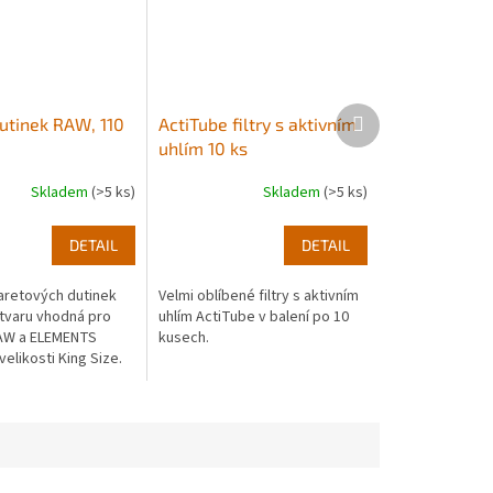
Další
dutinek RAW, 110
ActiTube filtry s aktivním
produkt
uhlím 10 ks
Skladem
(>5 ks)
Skladem
(>5 ks)
DETAIL
DETAIL
garetových dutinek
Velmi oblíbené filtry s aktivním
tvaru vhodná pro
uhlím ActiTube v balení po 10
AW a ELEMENTS
kusech.
velikosti King Size.