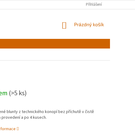
Přihlášení
NÁKUPNÍ
Prázdný košík
KOŠÍK
dem
(>5 ks)
é blunty z technického konopí bez příchutě v čistě
 provedení a po 4 kusech.
informace