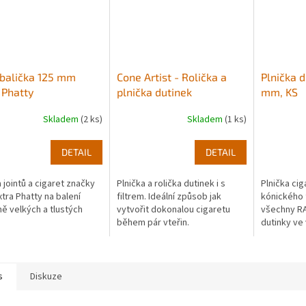
balička 125 mm
Cone Artist - Rolička a
Plnička 
 Phatty
plnička dutinek
mm, KS
Skladem
(2 ks)
Skladem
(1 ks)
DETAIL
DETAIL
a jointů a cigaret značky
Plnička a rolička dutinek i s
Plnička ci
tra Phatty na balení
filtrem. Ideální způsob jak
kónického 
ě velkých a tlustých
vytvořit dokonalou cigaretu
všechny R
během pár vteřin.
dutinky ve 
s
Diskuze