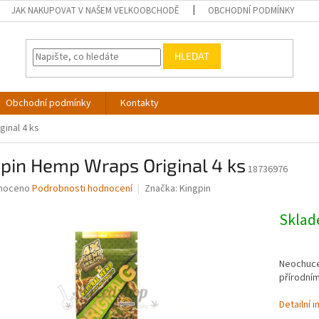
JAK NAKUPOVAT V NAŠEM VELKOOBCHODĚ
OBCHODNÍ PODMÍNKY
HLEDAT
Obchodní podmínky
Kontakty
inal 4 ks
pin Hemp Wraps Original 4 ks
18736976
né
noceno
Podrobnosti hodnocení
Značka:
Kingpin
ní
u
Skla
Neochucen
přírodním
ek.
Detailní 