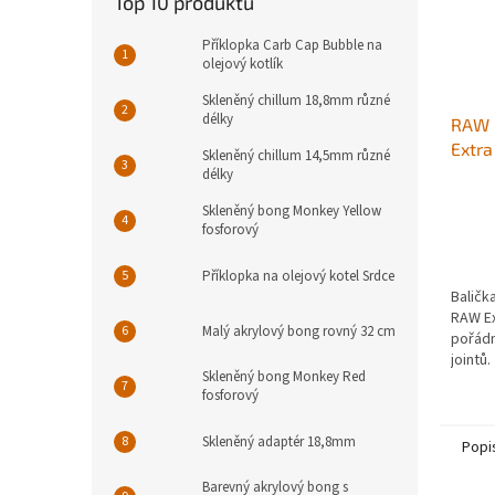
Top 10 produktů
Příklopka Carb Cap Bubble na
olejový kotlík
Skleněný chillum 18,8mm různé
délky
RAW 
Extra
Skleněný chillum 14,5mm různé
délky
Skleněný bong Monkey Yellow
fosforový
Příklopka na olejový kotel Srdce
Baličk
RAW Ex
Malý akrylový bong rovný 32 cm
pořádn
jointů.
Skleněný bong Monkey Red
fosforový
Skleněný adaptér 18,8mm
Popi
Barevný akrylový bong s