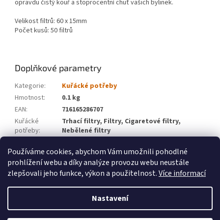
opravdu čistý kouř a stoprocentní chuť vašich bylinek.
Velikost filtrů: 60 x 15mm
Počet kusů: 50 filtrů
Doplňkové parametry
Kategorie
:
Kuřácké potřeby
Hmotnost
:
0.1 kg
EAN
:
716165286707
Kuřácké
Trhací filtry, Filtry, Cigaretové filtry,
potřeby
:
Nebělené filtry
Značka
:
RAW
Používáme cookies, abychom Vám umožnili pohodlné
prohlížení webu a díky analýze provozu webu neustále
Z
zlepšovali jeho funkce, výkon a použitelnost.
Více informací
á
Vytvořil Shoptet
p
Nastavení
a
t