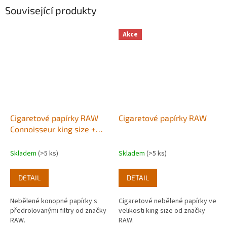
Související produkty
Akce
Cigaretové papírky RAW
Cigaretové papírky RAW
Connoisseur king size +
předrolované filtry
Skladem
(>5 ks)
Skladem
(>5 ks)
DETAIL
DETAIL
Nebělené konopné papírky s
Cigaretové nebělené papírky ve
předrolovanými filtry od značky
velikosti king size od značky
RAW.
RAW.