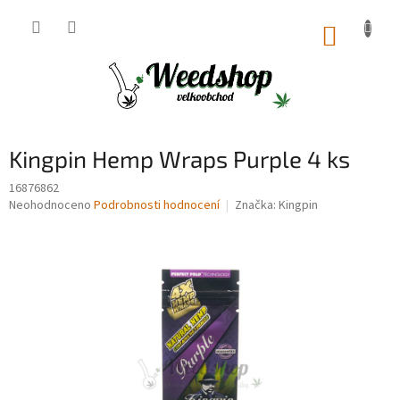
Přejít
na
NÁKUP
obsah
KOŠÍK
Kingpin Hemp Wraps Purple 4 ks
16876862
Průměrné
Neohodnoceno
Podrobnosti hodnocení
Značka:
Kingpin
hodnocení
produktu
je
0,0
z
5
hvězdiček.