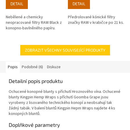
DETAIL
DETAIL
Nebělené a chemicky
Předrolované kónické filtry
neopracované filtry RAW Black z
značky RAW v krabičce po 21 ks.
konopno-bavlněného papíru.
ZOBRAZIT VŠECHNY SOUVISEJÍCÍ PRODUKTY
Popis
Podobné (6)
Diskuze
Detailní popis produktu
Ochucené konopné blunty s příchutí Hroznového vína. Ochucené
blunty Kingpin Hemp Wraps s příchutí Goomba Grape jsou
vyrobeny z lisovaného technického konopí a neobsahují tak
žádný tabák. V balení bluntů Kingpin Hepm Wraps najdete 4 ks
konopných bluntů.
Doplňkové parametry