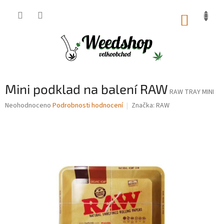
Přejít
na
NÁKUP
obsah
KOŠÍK
Mini podklad na balení RAW
RAW TRAY MINI
Průměrné
Neohodnoceno
Podrobnosti hodnocení
Značka:
RAW
hodnocení
produktu
je
0,0
z
5
hvězdiček.