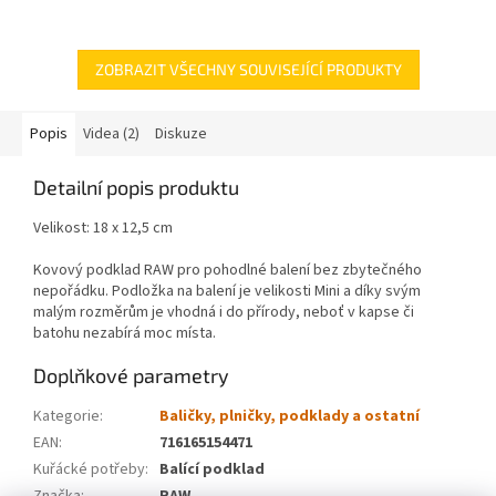
ZOBRAZIT VŠECHNY SOUVISEJÍCÍ PRODUKTY
Popis
Videa (2)
Diskuze
Detailní popis produktu
Velikost: 18 x 12,5 cm
Kovový podklad RAW pro pohodlné balení bez zbytečného
nepořádku. Podložka na balení je velikosti Mini a díky svým
malým rozměrům je vhodná i do přírody, neboť v kapse či
batohu nezabírá moc místa.
Doplňkové parametry
Kategorie
:
Baličky, plničky, podklady a ostatní
EAN
:
716165154471
Kuřácké potřeby
:
Balící podklad