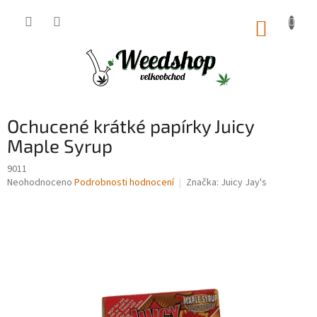
Přejít
na
NÁKUP
obsah
KOŠÍK
Ochucené krátké papírky Juicy
Maple Syrup
9011
Průměrné
Neohodnoceno
Podrobnosti hodnocení
Značka:
Juicy Jay's
hodnocení
produktu
je
0,0
z
5
hvězdiček.