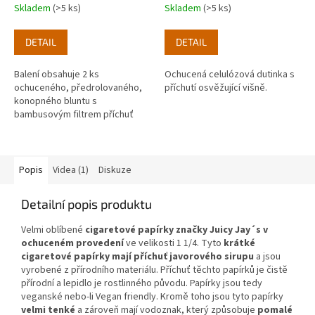
Skladem
(>5 ks)
Skladem
(>5 ks)
DETAIL
DETAIL
Balení obsahuje 2 ks
Ochucená celulózová dutinka s
ochuceného, předrolovaného,
příchutí osvěžující višně.
konopného bluntu s
bambusovým filtrem příchuť
Wonder (bezinka).
Popis
Videa (1)
Diskuze
Detailní popis produktu
Velmi oblíbené
cigaretové papírky značky Juicy Jay´s v
ochuceném provedení
ve velikosti 1 1/4. Tyto
krátké
cigaretové papírky mají příchuť javorového sirupu
a jsou
vyrobené z přírodního materiálu. Příchuť těchto papírků je čistě
přírodní a lepidlo je rostlinného původu. Papírky jsou tedy
veganské nebo-li Vegan friendly. Kromě toho jsou tyto papírky
velmi tenké
a zároveň mají vodoznak, který způsobuje
pomalé