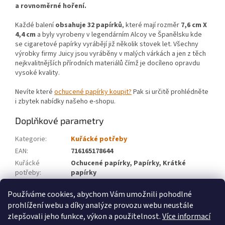
a rovnoměrné hoření.
Každé balení
obsahuje 32 papírků
, které mají rozměr
7,6 cm X
4,4 cm
a byly vyrobeny v legendárním Alcoy ve Španělsku kde
se cigaretové papírky vyrábějí již několik stovek let. Všechny
výrobky firmy Juicy jsou vyráběny v malých várkách a jen z těch
nejkvalitnějších přírodních materiálů čímž je docíleno opravdu
vysoké kvality.
Nevíte které
ochucené papírky koupit?
Pak si určitě prohlédněte
i zbytek nabídky našeho e-shopu.
Doplňkové parametry
Kategorie
:
Kuřácké potřeby
EAN
:
716165178644
Kuřácké
Ochucené papírky, Papírky, Krátké
potřeby
:
papírky
Značka
:
Juicy
Používáme cookies, abychom Vám umožnili pohodlné
prohlížení webu a díky analýze provozu webu neustále
Z
zlepšovali jeho funkce, výkon a použitelnost.
Více informací