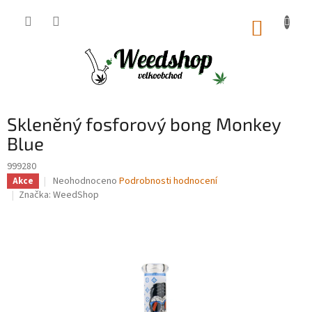
Přejít
na
NÁKUP
obsah
KOŠÍK
Skleněný fosforový bong Monkey
Blue
999280
Průměrné
Neohodnoceno
Podrobnosti hodnocení
Akce
hodnocení
Značka:
WeedShop
produktu
je
0,0
z
5
hvězdiček.