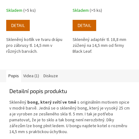
Skladem
(>5 ks)
Skladem
(>5 ks)
DETAIL
DETAIL
Skleněný kotlík ve tvaru drápu
Skleněný adaptér tl. 18,8 mm
pro zábrusy tl. 14,5 mm v
zúžený na 14,5 mm od firmy
různých barvách.
Black Leaf.
Popis
Videa (1)
Diskuze
Detailní popis produktu
Skleněný
bong, který svítí ve tmě
s originálním motivem opice
v modré barvě. Jedná se o skleněný bong, který je vysoký 25 cm
a je vyroben ze zesíleného skla tl. 5 mm. I tak je potřeba
pamatovat, že je to sklo a tak bong není nerozbitný. Díky
zářezům lze bong plnit ledem. U bongu najdete kotel o rozměru
14,5 mm s praktickou úchytkou.