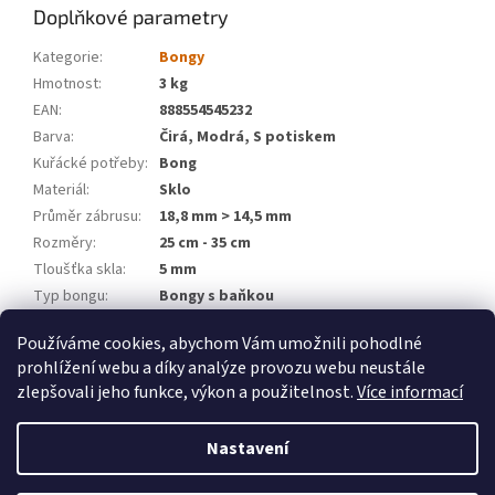
Doplňkové parametry
Kategorie
:
Bongy
Hmotnost
:
3 kg
EAN
:
888554545232
Barva
:
Čirá, Modrá, S potiskem
Kuřácké potřeby
:
Bong
Materiál
:
Sklo
Průměr zábrusu
:
18,8 mm > 14,5 mm
Rozměry
:
25 cm - 35 cm
Tloušťka skla
:
5 mm
Typ bongu
:
Bongy s baňkou
Značka
:
WeedShop
Používáme cookies, abychom Vám umožnili pohodlné
prohlížení webu a díky analýze provozu webu neustále
Z
zlepšovali jeho funkce, výkon a použitelnost.
Více informací
á
Vytvořil Shoptet
p
Nastavení
a
t