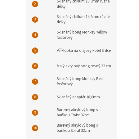
Skleněný chillum 18,8mm různé
délky
Skleněný chillum 14,5mm různé
délky
Skleněný bong Monkey Yellow
fosforový
Příklopka na olejový kotel Srdce
Malý akrylový bong rovný 32 cm
Skleněný bong Monkey Red
fosforový
Skleněný adaptér 18,8mm
Barevný akrylový bong s
baňkou Twist 32cm
Barevný akrylový bong s
baňkou Spiral 32cm