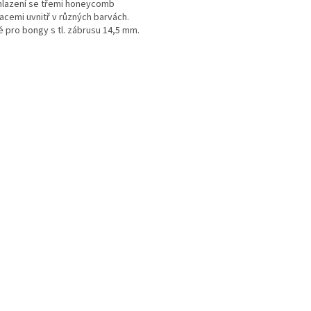
lazení se třemi honeycomb
acemi uvnitř v různých barvách.
 pro bongy s tl. zábrusu 14,5 mm.
O
v
l
á
d
a
c
í
p
r
v
k
y
v
ý
p
i
s
u