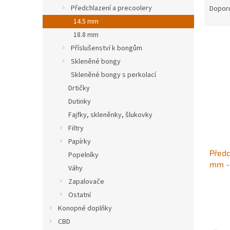
n
a
Předchlazení a precoolery
Dopor
e
z
14.5 mm
l
e
18.8 mm
V
n
Příslušenství k bongům
ý
í
Skleněné bongy
p
p
i
r
Skleněné bongy s perkolací
s
o
Drtičky
p
d
Dutinky
r
u
Fajfky, skleněnky, šlukovky
o
k
Filtry
d
t
Papírky
u
ů
Předc
k
Popelníky
mm - 
t
Váhy
ů
Zapalovače
Ostatní
Konopné doplňky
CBD