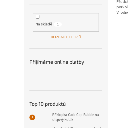
Předch
perkol
Vhodné
Na skladě
1
ROZBALIT FILTR
Přijímáme online platby
Top 10 produktů
Příklopka Carb Cap Bubble na
olejový kotlík