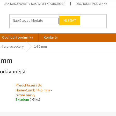
JAK NAKUPOVAT V NAŠEM VELKOOBCHODĚ
OBCHODNÍ PODMÍNKY
HLEDAT
Obchodní podmínky
Kontakty
ní a precoolery
14.5 mm
5 mm
odávanější
Předchlazení 3x
HoneyComb 14,5 mm -
různé barvy
Skladem
(>5 ks)