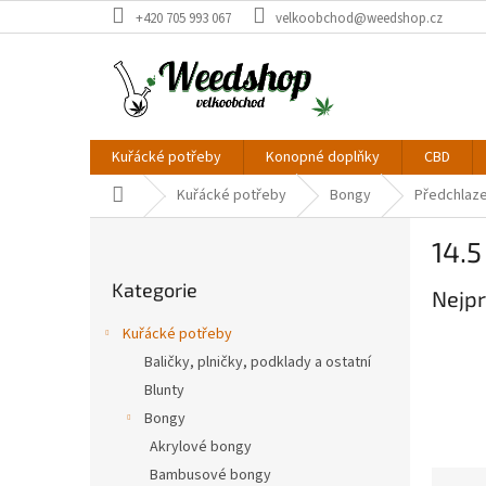
Přejít
+420 705 993 067
velkoobchod@weedshop.cz
na
obsah
Kuřácké potřeby
Konopné doplňky
CBD
Domů
Kuřácké potřeby
Bongy
Předchlaze
P
14.
o
Přeskočit
s
Kategorie
kategorie
Nejpr
t
r
Kuřácké potřeby
a
Baličky, plničky, podklady a ostatní
n
Blunty
n
í
Bongy
p
Akrylové bongy
a
Bambusové bongy
Ř