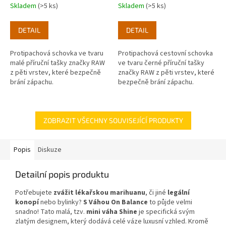
Skladem
(>5 ks)
Skladem
(>5 ks)
DETAIL
DETAIL
Protipachová schovka ve tvaru
Protipachová cestovní schovka
malé příruční tašky značky RAW
ve tvaru černé příruční tašky
z pěti vrstev, které bezpečně
značky RAW z pěti vrstev, které
brání zápachu.
bezpečně brání zápachu.
ZOBRAZIT VŠECHNY SOUVISEJÍCÍ PRODUKTY
Popis
Diskuze
Detailní popis produktu
Potřebujete
zvážit lékařskou marihuanu
, či jiné
legální
konopí
nebo bylinky?
S Váhou On Balance
to půjde velmi
snadno! Tato malá, tzv.
mini váha Shine
je specifická svým
zlatým designem, který dodává celé váze luxusní vzhled. Kromě