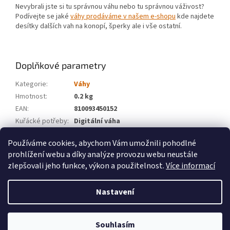
Nevybrali jste si tu správnou váhu nebo tu správnou váživost?
Podívejte se jaké
váhy prodáváme v našem e-shopu
kde najdete
desítky dalších vah na konopí, šperky ale i vše ostatní.
Doplňkové parametry
Kategorie
:
Váhy
Hmotnost
:
0.2 kg
EAN
:
810093450152
Kuřácké potřeby
:
Digitální váha
Značka
:
On Balance
Používáme cookies, abychom Vám umožnili pohodlné
prohlížení webu a díky analýze provozu webu neustále
Z
zlepšovali jeho funkce, výkon a použitelnost.
Více informací
á
Vytvořil Shoptet
p
Nastavení
a
t
Copyright 2026
Velkoobchod weedshop.cz
. Všechna práva
í
Souhlasím
vyhrazena.