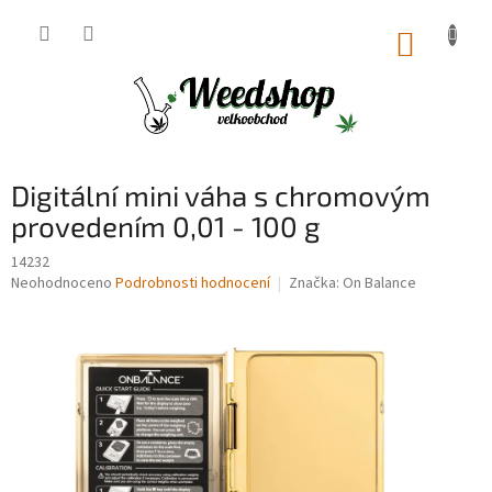
Přejít
na
NÁKUP
obsah
KOŠÍK
Digitální mini váha s chromovým
provedením 0,01 - 100 g
14232
Průměrné
Neohodnoceno
Podrobnosti hodnocení
Značka:
On Balance
hodnocení
produktu
je
0,0
z
5
hvězdiček.