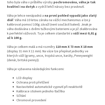
toho byla váha v průběhu výroby
pochromována, váha je tak
kvalitní i na dotyk
a vydrží lehčí nárazy bez prasknutí.
Váha je lehce nenápadná a
na první pohled vypadá jako zlatý
diář
. Váha má 10 letou záruku na vážící mechanismus a lze ji
kalibrovat pomocí 100g závaží (není součástí balení). Jinak je
váha dodávána s dvěmi tužkovými bateriemi a je již zkalibrována
k perfektní váživosti. Ta je celkem standartní a
váží mezi 0,01 g
až k 100 g.
Váha je celkem malá a má rozměry
110 mm X 73 mm X 18 mm
(display 31 mm X 11 mm). Na váze lze přepínat jednotky ve
kterých váží (gramy, unce, trojská unce, karáty,
Pennyweight
(denár, britská penny)).
Váha je vybavena následujícími funkcemi:
LCD display
Ochrana proti přetížení
Nastavitelné automatické vypnutí při neaktivitě
Kalibrace stiskem jednoho tlačítka
Sčítání
Chromové provedení