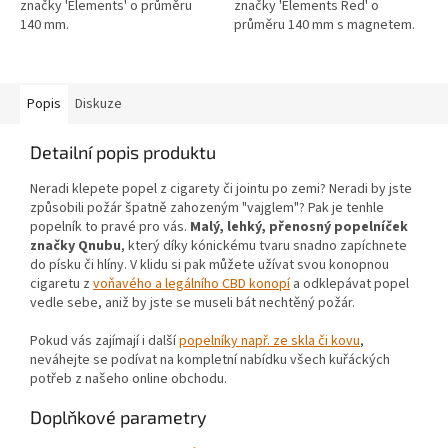
značky 'Elements' o průměru
značky 'Elements Red' o
140 mm.
průměru 140 mm s magnetem.
Popis
Diskuze
Detailní popis produktu
Neradi klepete popel z cigarety či jointu po zemi? Neradi by jste
způsobili požár špatně zahozeným "vajglem"? Pak je tenhle
popelník to pravé pro vás.
Malý, lehký, přenosný popelníček
značky Qnubu
, který díky kónickému tvaru snadno zapíchnete
do písku či hlíny. V klidu si pak můžete užívat svou konopnou
cigaretu z
voňavého a legálního CBD konopí
a odklepávat popel
vedle sebe, aniž by jste se museli bát nechtěný požár.
Pokud vás zajímají i další
popelníky např. ze skla či kovu
,
neváhejte se podívat na kompletní nabídku všech kuřáckých
potřeb z našeho online obchodu.
Doplňkové parametry