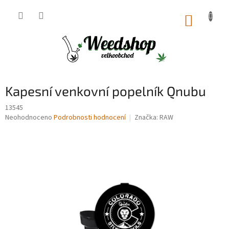
Přejít
na
NÁKUP
obsah
KOŠÍK
Kapesní venkovní popelník Qnubu
13545
Průměrné
Neohodnoceno
Podrobnosti hodnocení
Značka:
RAW
hodnocení
produktu
je
0,0
z
5
hvězdiček.