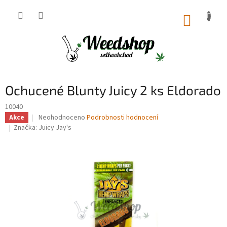
Přejít
na
NÁKUP
obsah
KOŠÍK
Ochucené Blunty Juicy 2 ks Eldorado
10040
Průměrné
Neohodnoceno
Podrobnosti hodnocení
Akce
hodnocení
Značka:
Juicy Jay's
produktu
je
0,0
z
5
hvězdiček.