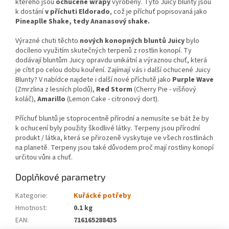
kterého jsou
ochucené wrapy
vyrobeny. Tyto Juicy blunty jsou
k dostání
v příchuti Eldorado
, což je příchuť popisovaná jako
Pineaplle Shake, tedy Ananasový shake.
Výrazné chuti těchto
nových konopných bluntů Juicy
bylo
docíleno využitím skutečných terpenů z rostlin konopí. Ty
dodávají bluntům Juicy opravdu unikátní a výraznou chuť, která
je cítit po celou dobu kouření. Zajímají vás i další ochucené Juicy
Blunty? V nabídce najdete i další nové příchutě jako
Purple Wave
(Zmrzlina z lesních plodů),
Red Storm
(Cherry Pie - višňový
koláč),
Amarillo
(Lemon Cake - citronový dort).
Příchuť bluntů je stoprocentně přírodní a nemusíte se bát že by
k ochucení byly použity škodlivé látky. Terpeny jsou přírodní
produkt / látka, která se přirozeně vyskytuje ve všech rostlinách
na planetě. Terpeny jsou také důvodem proč mají rostliny konopí
určitou vůni a chuť.
Doplňkové parametry
Kategorie
:
Kuřácké potřeby
Hmotnost
:
0.1 kg
EAN
:
716165288435