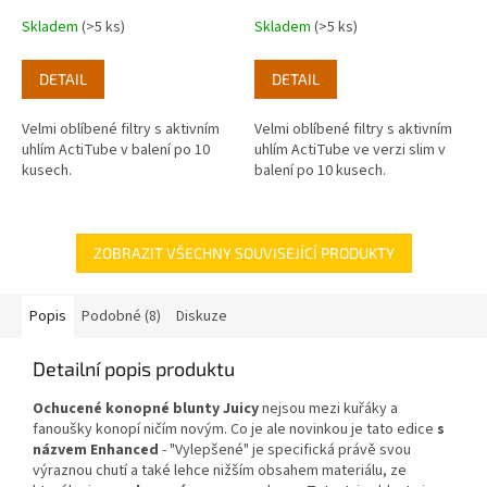
Skladem
(>5 ks)
Skladem
(>5 ks)
DETAIL
DETAIL
Velmi oblíbené filtry s aktivním
Velmi oblíbené filtry s aktivním
uhlím ActiTube v balení po 10
uhlím ActiTube ve verzi slim v
kusech.
balení po 10 kusech.
ZOBRAZIT VŠECHNY SOUVISEJÍCÍ PRODUKTY
Popis
Podobné (8)
Diskuze
Detailní popis produktu
Ochucené konopné blunty Juicy
nejsou mezi kuřáky a
fanoušky konopí ničím novým. Co je ale novinkou je tato edice
s
názvem Enhanced
- "Vylepšené" je specifická právě svou
výraznou chutí a také lehce nižším obsahem materiálu, ze