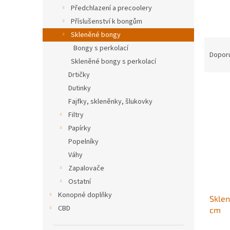
n
Předchlazení a precoolery
e
Příslušenství k bongům
l
Skleněné bongy
Ř
Bongy s perkolací
a
Dopor
Skleněné bongy s perkolací
z
Drtičky
e
V
n
Dutinky
ý
í
Fajfky, skleněnky, šlukovky
p
p
Filtry
i
r
Papírky
s
o
Popelníky
p
d
r
u
Váhy
o
k
Zapalovače
d
t
Ostatní
u
ů
Konopné doplňky
Sklen
k
CBD
cm
t
ů