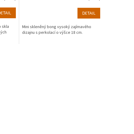
DETAIL
DETAIL
 skla
Mini skleněný bong vysoký zajímavého
ných
dizajnu s perkolací o výšce 18 cm.